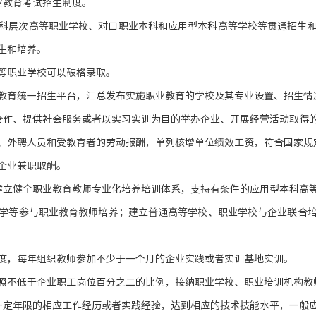
业教育考试招生制度。
科层次高等职业学校、对口职业本科和应用型本科高等学校等贯通招生
生和培养。
等职业学校可以破格录取。
教育统一招生平台，汇总发布实施职业教育的学校及其专业设置、招生情
合作、提供社会服务或者以实习实训为目的举办企业、开展经营活动取得
、外聘人员和受教育者的劳动报酬，单列核增单位绩效工资，符合国家规
企业兼职取酬。
建立健全职业教育教师专业化培养培训体系，支持有条件的应用型本科高
学等参与职业教育教师培养；建立普通高等学校、职业学校与企业联合
度，每年组织教师参加不少于一个月的企业实践或者实训基地实训。
照不低于企业职工岗位百分之二的比例，接纳职业学校、职业培训机构教
一定年限的相应工作经历或者实践经验，达到相应的技术技能水平，一般