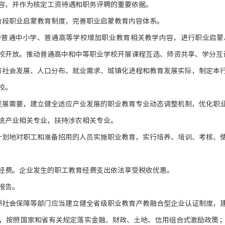
容，并作为核定工资待遇和职务评聘的重要依据。
阶段职业启蒙教育制度，完善职业启蒙教育内容体系。
持普通中小学、普通高等学校增加职业教育相关教学内容，进行职业启蒙
校开放。推动普通高中和中等职业学校开展课程互选、师资共享、学分互
济社会发展、人口分布、就业需求、城镇化进程和教育发展实际，制定本
校。
发展需要，建立健全适应产业发展的职业教育专业动态调整机制，优化职
统产业相关专业，扶持涉农相关专业。
计划地对职工和准备招用的人员实施职业教育，实行培养、培训、考核、
经费。企业发生的职工教育经费支出依法享受税收优惠。
报告。
源社会保障等部门应当建立健全省级职业教育产教融合型企业认证制度，
，按照国家和省有关规定落实金融、财政、土地、信用组合式激励政策