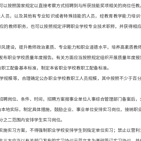
可以按照国家规定以直接考察方式招聘到与所获技能奖项相关的岗位任教
术人员，以及其他有专业知识或者特殊技能的人员，经教育教学能力培训
应的教师职务，也可以按照规定评聘职业学校专业技术职称，并获得相
师风建设，提升教师政治素质、专业能力和职业道德水平，培养高素质教
发布职业学校质量年度报告。有关方面应当按照规定组织开展质量年度报
教职工配备基本标准，制定本省职业学校教职工配备标准。
学规模等，合理确定公办职业学校教职工人员规模，其中按照不少于百
招聘岗位、条件、时间，招聘方案报事业单位人事综合管理部门备案后，
合本地实际，制定具体措施，鼓励企业、事业单位安排实习岗位，接纳职
分之二范围内安排学生实习岗位。
实施实习方案，不得强制职业学校安排学生到指定单位实习；禁止以营利
生三方应当以有关部门发布的实习协议示范文本为基础签订实习协议，并